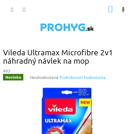
Prejsť
NÁKU
na
obsah
KOŠÍK
Vileda Ultramax Microfibre 2v1
náhradný návlek na mop
493
Priemerné
Neohodnotené
Podrobnosti hodnotenia
Novinka
hodnotenie
produktu
je
0,0
z
5
hviezdičiek.