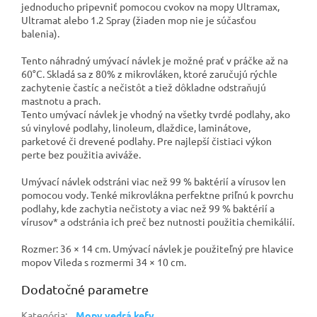
jednoducho pripevniť pomocou cvokov na mopy Ultramax,
Ultramat alebo 1.2 Spray (žiaden mop nie je súčasťou
balenia).
Tento náhradný umývací návlek je možné prať v práčke až na
60°C. Skladá sa z 80% z mikrovláken, ktoré zaručujú rýchle
zachytenie častíc a nečistôt a tiež dôkladne odstraňujú
mastnotu a prach.
Tento umývací návlek je vhodný na všetky tvrdé podlahy, ako
sú vinylové podlahy, linoleum, dlaždice, laminátove,
parketové či drevené podlahy. Pre najlepší čistiaci výkon
perte bez použitia aviváže.
Umývací návlek odstráni viac než 99 % baktérií a vírusov len
pomocou vody. Tenké mikrovlákna perfektne priľnú k povrchu
podlahy, kde zachytia nečistoty a viac než 99 % baktérií a
vírusov* a odstránia ich preč bez nutnosti použitia chemikálií.
Rozmer: 36 × 14 cm. Umývací návlek je použiteľný pre hlavice
mopov Vileda s rozmermi 34 × 10 cm.
Dodatočné parametre
Kategória
:
Mopy vedrá kefy