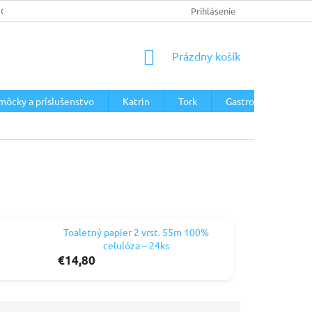
JOV
Prihlásenie
NÁKUPNÝ
Prázdny košík
KOŠÍK
môcky a príslušenstvo
Katrin
Tork
Gastro
Zásobn
Toaletný papier 2 vrst. 55m 100%
celulóza – 24ks
€14,80