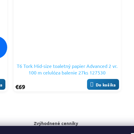
%
T6 Tork Mid-size toaletný papier Advanced 2 vr.
100 m celulóza balenie 27ks 127530
ka
Do košíka
€69
O
v
l
á
Zvýhodnené cenníky
d
pre veľkoobchodných odberateľov
a