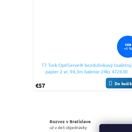
€58
–1 
T7 Tork OptiServe® bezdutinkový toaletný
papier 2 vr. 94,3m balenie 24ks 472630
Do koší
€57
Rozvoz v Bratislave
už v deň objednávky