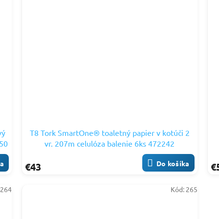
vý
T8 Tork SmartOne® toaletný papier v kotúči 2
650
vr. 207m celulóza balenie 6ks 472242
ka
Do košíka
€43
€
:
264
Kód:
265