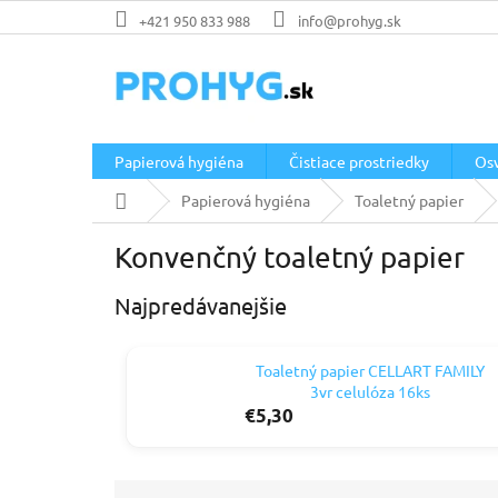
Prejsť
+421 950 833 988
info@prohyg.sk
na
obsah
Papierová hygiéna
Čistiace prostriedky
Os
Domov
Papierová hygiéna
Toaletný papier
Konvenčný toaletný papier
Najpredávanejšie
Toaletný papier CELLART FAMILY
3vr celulóza 16ks
€5,30
R