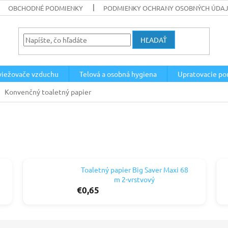
OBCHODNÉ PODMIENKY
PODMIENKY OCHRANY OSOBNÝCH ÚDA
HĽADAŤ
viežovače vzduchu
Telová a osobná hygiena
Upratovacie po
Konvenčný toaletný papier
Toaletný papier Big Saver Maxi 68
m 2-vrstvový
€0,65