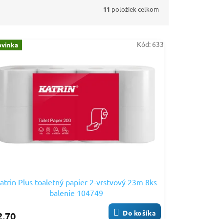
11
položiek celkom
Kód:
633
vinka
atrin Plus toaletný papier 2-vrstvový 23m 8ks
balenie 104749
Do košíka
2,70