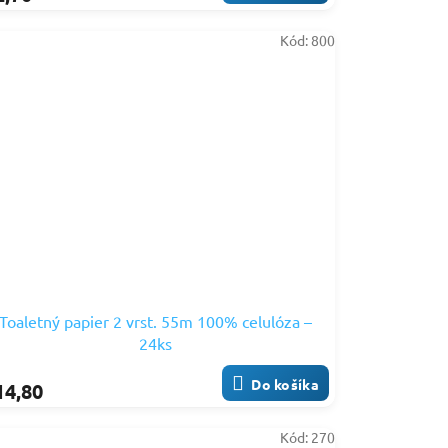
Kód:
800
Toaletný papier 2 vrst. 55m 100% celulóza –
24ks
Do košíka
14,80
Kód:
270