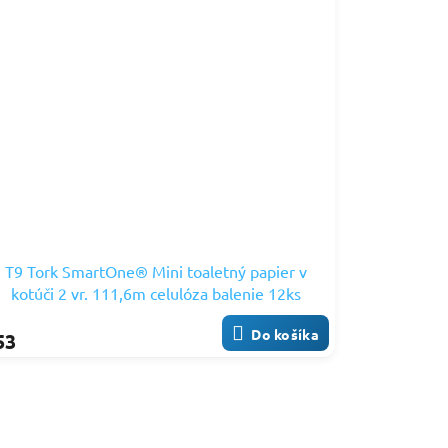
T9 Tork SmartOne® Mini toaletný papier v
kotúči 2 vr. 111,6m celulóza balenie 12ks
472193
Do košíka
53