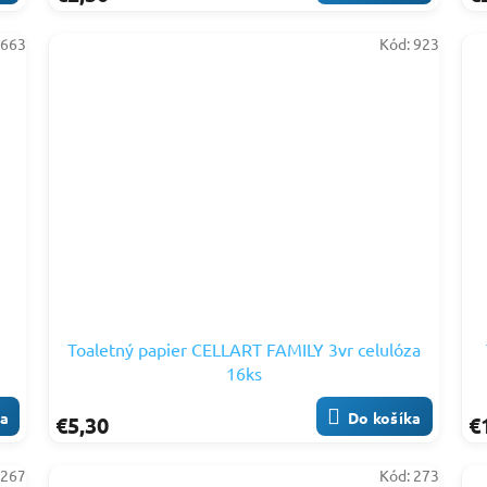
:
663
Kód:
923
Toaletný papier CELLART FAMILY 3vr celulóza
16ks
ka
Do košíka
€5,30
€
:
267
Kód:
273