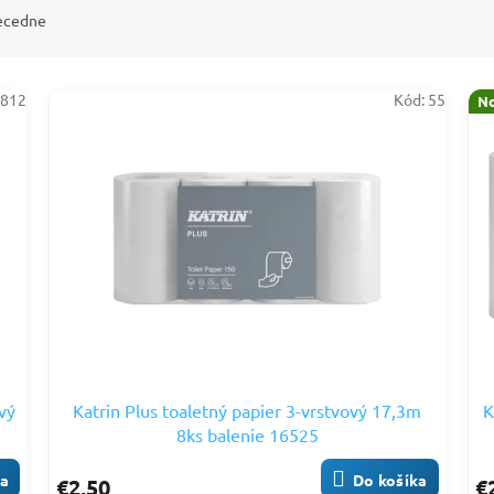
ecedne
:
812
Kód:
55
No
vý
Katrin Plus toaletný papier 3-vrstvový 17,3m
K
8ks balenie 16525
ka
Do košíka
€2,50
€