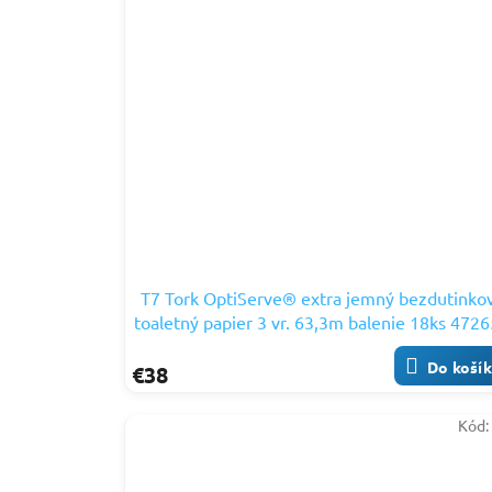
T7 Tork OptiServe® extra jemný bezdutinko
toaletný papier 3 vr. 63,3m balenie 18ks 472
Do koší
€38
Kód