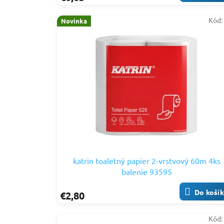
Kód
Novinka
katrin toaletný papier 2-vrstvový 60m 4ks
balenie 93595
Do koší
€2,80
Kód