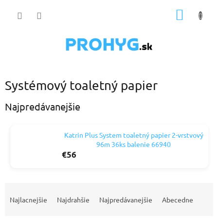
Prejsť
NÁKU
na
obsah
KOŠÍK
Systémový toaletný papier
Najpredávanejšie
Katrin Plus System toaletný papier 2-vrstvový
96m 36ks balenie 66940
€56
R
a
Najlacnejšie
Najdrahšie
Najpredávanejšie
Abecedne
d