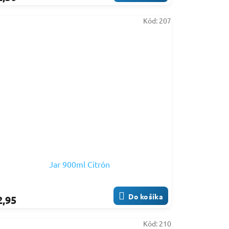
Kód:
207
Jar 900ml Citrón
Do košíka
2,95
Kód:
210