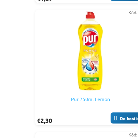
Kód
Pur 750ml Lemon
Do koší
€2,30
Kód