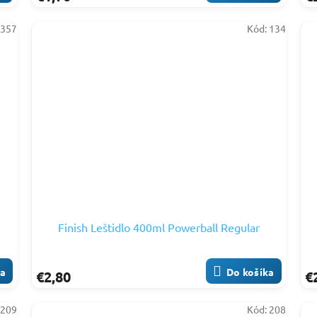
:
357
Kód:
134
Finish Leštidlo 400ml Powerball Regular
ka
Do košíka
€2,80
€
:
209
Kód:
208