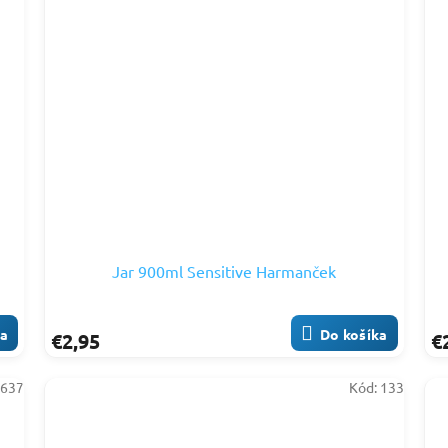
Jar 900ml Sensitive Harmanček
ka
Do košíka
€2,95
€
:
637
Kód:
133