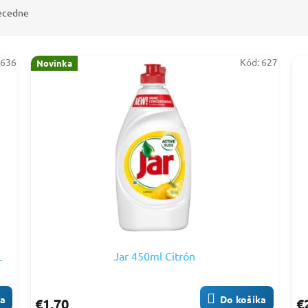
ecedne
:
636
Kód:
627
Novinka
L
Jar 450ml Citrón
ka
Do košíka
€1,70
€