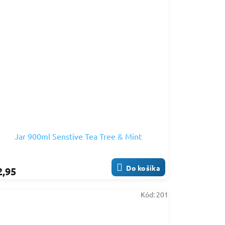
Jar 900ml Senstive Tea Tree & Mint
Do košíka
2,95
Kód:
201