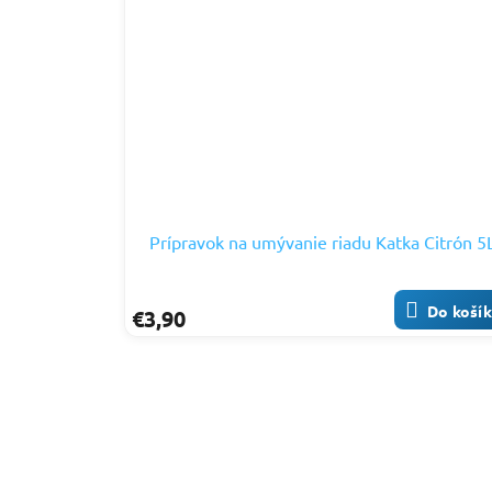
Prípravok na umývanie riadu Katka Citrón 5
Do koší
€3,90