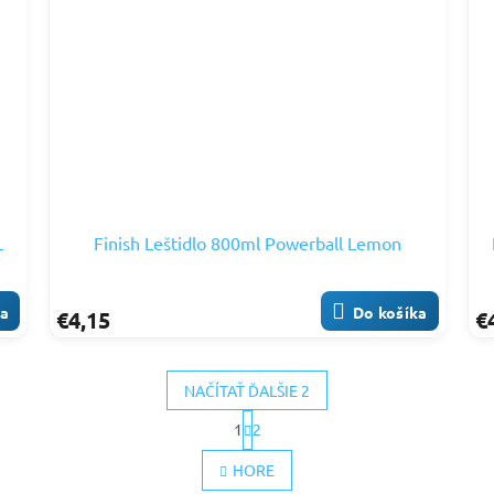
L
Finish Leštidlo 800ml Powerball Lemon
ka
Do košíka
€4,15
€
NAČÍTAŤ ĎALŠIE 2
S
1
2
t
O
r
v
HORE
á
l
n