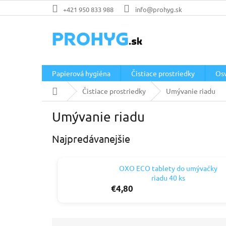
Prejsť
+421 950 833 988
info@prohyg.sk
na
obsah
Papierová hygiéna
Čistiace prostriedky
Os
Domov
Čistiace prostriedky
Umývanie riadu
Umývanie riadu
Najpredávanejšie
OXO ECO tablety do umývačky
riadu 40 ks
€4,80
R