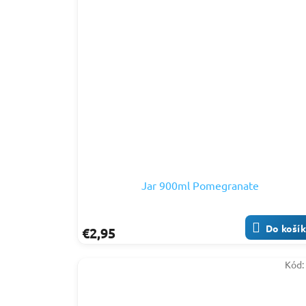
Jar 900ml Pomegranate
Do koší
€2,95
Kód