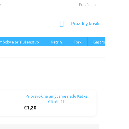
JOV
Prihlásenie
NÁKUPNÝ
Prázdny košík
KOŠÍK
môcky a príslušenstvo
Katrin
Tork
Gastro
Zásobn
Prípravok na umývanie riadu Katka
Citrón 1L
€1,20