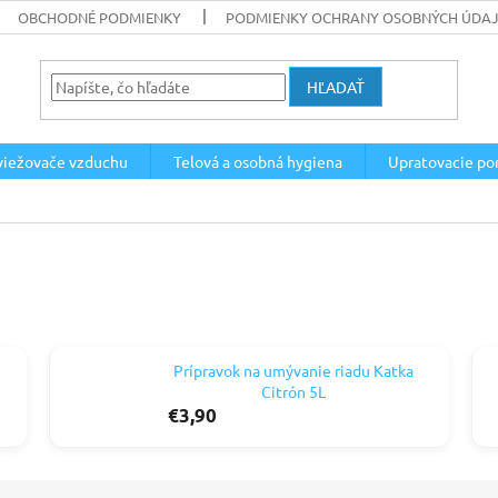
OBCHODNÉ PODMIENKY
PODMIENKY OCHRANY OSOBNÝCH ÚDA
HĽADAŤ
viežovače vzduchu
Telová a osobná hygiena
Upratovacie po
Prípravok na umývanie riadu Katka
Citrón 5L
€3,90