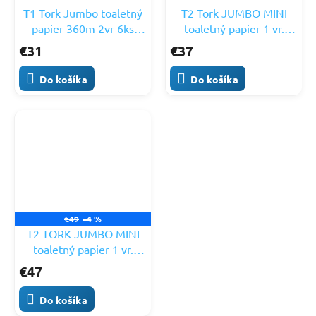
T1 Tork Jumbo toaletný
T2 Tork JUMBO MINI
papier 360m 2vr 6ks
toaletný papier 1 vr.
120272
240m sivý balenie 12ks
€31
€37
120161
Do košíka
Do košíka
€49
–4 %
T2 TORK JUMBO MINI
toaletný papier 1 vr.
240m biely balenie 12ks
€47
110163
Do košíka