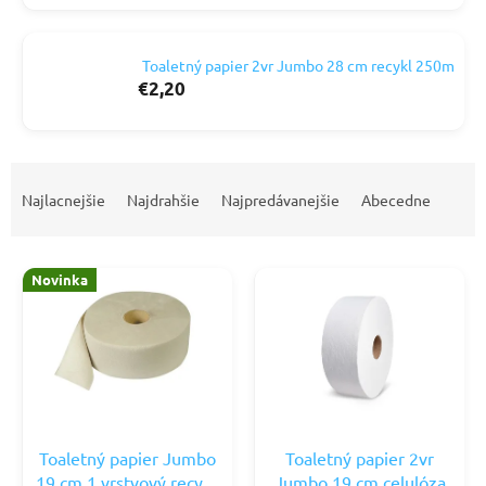
Toaletný papier 2vr Jumbo 28 cm recykl 250m
€2,20
R
a
Najlacnejšie
Najdrahšie
Najpredávanejšie
Abecedne
d
e
V
n
Novinka
ý
i
p
e
i
p
s
r
p
o
r
d
o
u
d
k
Toaletný papier Jumbo
Toaletný papier 2vr
u
t
19 cm 1 vrstvový recykl.
Jumbo 19 cm celulóza