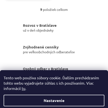
9
položiek celkom
O
v
l
á
Rozvoz v Bratislave
d
už v deň objednávky
a
c
i
Zvýhodnené cenníky
e
pre veľkoobchodných odberateľov
p
r
v
k
Osobný odber v Bratislave
y
dostupný do pár hodín
v
Tento web používa súbory cookie. Ďalším prechádzaním
ý
tohto webu vyjadrujete súhlas s ich používaním. Viac
p
Z
informácií
tu
.
i
á
s
Vytvoril Shoptet
p
u
Nastavenie
ä