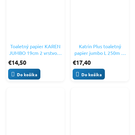
Toaletný papier KAREN
Katrin Plus toaletný
JUMBO 19cm 2 vrstvový
papier jumbo L 250m 2-
100m 12 ks
vrstvový balenie 6ks
€14,50
€17,40
2566
Do košíka
Do košíka