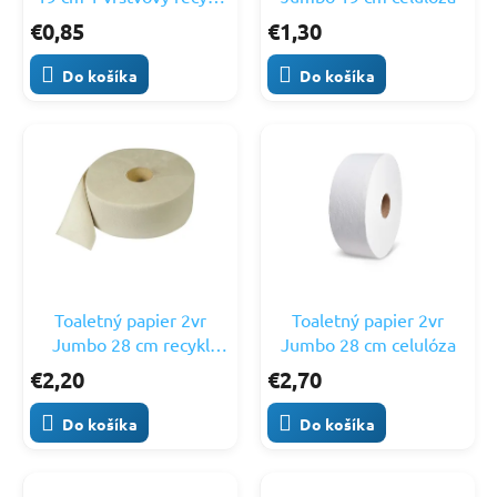
k
o
100m
€0,85
€1,30
t
v
o
Do košíka
Do košíka
v
Toaletný papier 2vr
Toaletný papier 2vr
Jumbo 28 cm recykl
Jumbo 28 cm celulóza
250m
€2,20
€2,70
Do košíka
Do košíka