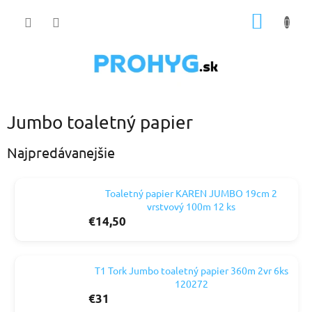
Prejsť
NÁKU
na
obsah
KOŠÍK
Jumbo toaletný papier
Najpredávanejšie
Toaletný papier KAREN JUMBO 19cm 2
vrstvový 100m 12 ks
€14,50
T1 Tork Jumbo toaletný papier 360m 2vr 6ks
120272
€31