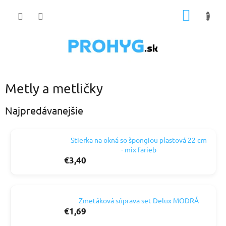
Prejsť
NÁKU
na
obsah
KOŠÍK
Metly a metličky
Najpredávanejšie
Stierka na okná so špongiou plastová 22 cm
- mix farieb
€3,40
Zmetáková súprava set Delux MODRÁ
€1,69