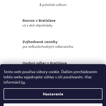
2
položiek celkom
O
v
l
á
Rozvoz v Bratislave
d
už v deň objednávky
a
c
i
Zvýhodnené cenníky
e
pre veľkoobchodných odberateľov
p
r
v
k
Osobný odber v Bratislave
y
dostupný do pár hodín
v
Tento web používa súbory cookie. Ďalším prechádzaním
ý
tohto webu vyjadrujete súhlas s ich používaním. Viac
p
Z
informácií
tu
.
i
á
s
Vytvoril Shoptet
p
u
Nastavenie
ä
t
Copyright 2026
Prohyg | Profi hygiéna a drogéria
. Všetky práva