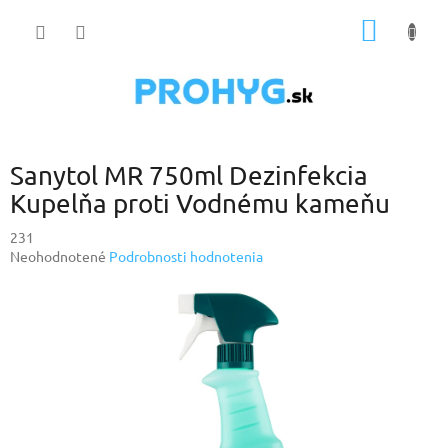
Prejsť
NÁKU
na
obsah
KOŠÍK
Sanytol MR 750ml Dezinfekcia
Kupelňa proti Vodnému kameňu
231
Priemerné
Neohodnotené
Podrobnosti hodnotenia
hodnotenie
produktu
je
0,0
z
5
hviezdičiek.