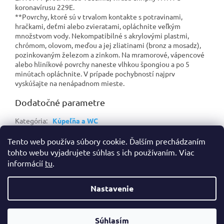
koronavírusu 229E.
**Povrchy, ktoré sú v trvalom kontakte s potravinami,
hračkami, deťmi alebo zvieratami, opláchnite veľkým
množstvom vody. Nekompatibilné s akrylovými plastmi,
chrómom, olovom, meďou a jej zliatinami (bronz a mosadz),
pozinkovaným železom a zinkom. Na mramorové, vápencové
alebo hliníkové povrchy naneste vlhkou špongiou a po 5
minútach opláchnite. V prípade pochybností najprv
vyskúšajte na nenápadnom mieste.
Dodatočné parametre
Kategória
:
Kúpeľňa a WC
EAN
:
8411660170224
Tento web používa súbory cookie. Ďalším prechádzaním
tohto webu vyjadrujete súhlas s ich používaním. Viac
Z
informácií
tu
.
á
Vytvoril Shoptet
p
Nastavenie
ä
t
Copyright 2026
Prohyg | Profi hygiéna a drogéria
. Všetky práva
i
Súhlasím
vyhradené.
Pridať do košíka