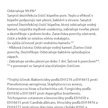
Odstraňuje 99.9%*
Sanytol dezinfekcia čistič kúpeľne pure. Teplo a vlhkosť v
kúpeľni podporujú rast plesní, baktérií a vírusov. Sanytol
vyvinul Dezinfekčný čistič kúpeľne, ktorý odstraňuje vodný
kameň, rozpúšťa mydlové usadeniny, zabraňuje tvorbe plesní
a dezinfikuje v jednom kroku. Zanecháva povrchy ošetrené,
čisté a lesklé so sviežou vôňou eukalyptu.
5x vyššia účinnosť proti vodnému kameňu ⁽¹⁾
- Hĺbková čistota: Odstraňuje vodný kameň: Žiarivo čisté
povrchy. Dezinfikuje: Odstraňuje baktérie spôsobujúce
zápach.
- Zabraňuje vzniku plesní po dobu 7 dní. Šetrné k povrchom**.
⁽¹⁾ v porovnaní so Sanytol viacúčelovým čističom.
*Trojitý účinok: Baktericídny podľa EN1276 a EN16615 proti
Pseudomonas aeruginosa, Staphylococcus aureus,
Enterococcus hirae a Escherichia coli. Fungicídny podľa
EN1650 a EN13697 proti Aspergillus brasiliensis,
Trichosporon cutaneum a levurocídny podľa EN1650 a
EN16615 proti Candida albicans. Virucídny podľa EN14476 a
EN16777 proti vírusu Vaccinia, virusu chrípky H1N1 a