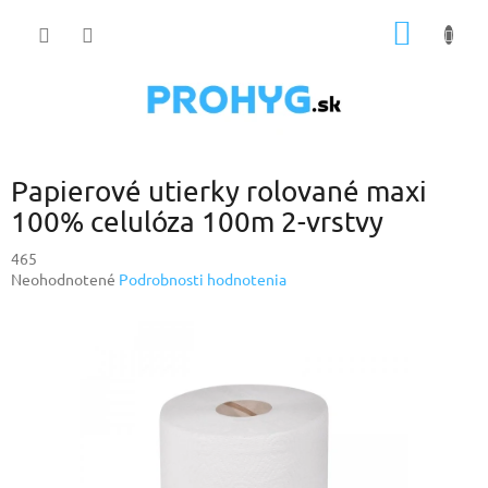
Prejsť
NÁKU
na
obsah
KOŠÍK
Papierové utierky rolované maxi
100% celulóza 100m 2-vrstvy
465
Priemerné
Neohodnotené
Podrobnosti hodnotenia
hodnotenie
produktu
je
0,0
z
5
hviezdičiek.