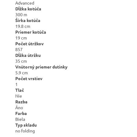
Advanced
Dĺžka kotúča
300 m
Šírka kotúča
19.8 cm
Priemer kotúča
19 cm
Počet útržkov
857
Dĺžka útržku
35 cm
Vnútorný priemer dutinky
5.9 cm
Počet vrstiev
1
Tlač
Nie
Razba
Áno
Farba
Biela
Typ skladu
no folding