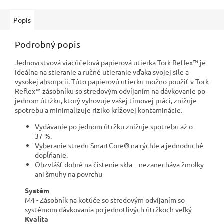
Popis
Podrobný popis
Jednovrstvová viacúčelová papierová utierka Tork Reflex™ je
ideálna na stieranie a ručné utieranie vďaka svojej sile a
vysokej absorpcii. Túto papierovú utierku možno použiť v Tork
Reflex™ zásobníku so stredovým odvíjaním na dávkovanie po
jednom útržku, ktorý vyhovuje vašej tímovej práci, znižuje
spotrebu a minimalizuje riziko krížovej kontaminácie.
Vydávanie po jednom útržku znižuje spotrebu až o
37 %.
Vyberanie stredu SmartCore® na rýchle a jednoduché
dopĺňanie.
Obzvlášť dobré na čistenie skla – nezanecháva žmolky
ani šmuhy na povrchu
Systém
M4 - Zásobník na kotúče so stredovým odvíjaním so
systémom dávkovania po jednotlivých útržkoch veľký
Kvalita