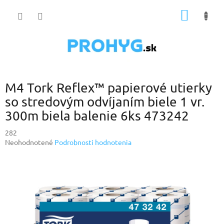
Prejsť
NÁKU
na
obsah
KOŠÍK
M4 Tork Reflex™ papierové utierky
so stredovým odvíjaním biele 1 vr.
300m biela balenie 6ks 473242
282
Priemerné
Neohodnotené
Podrobnosti hodnotenia
hodnotenie
produktu
je
0,0
z
5
hviezdičiek.