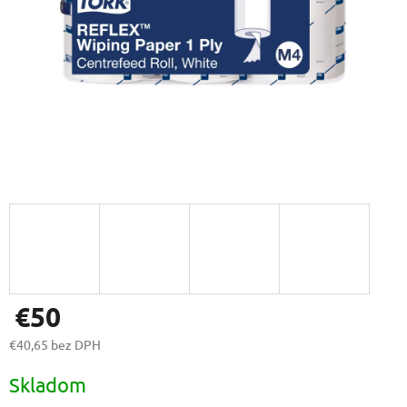
€50
€40,65 bez DPH
Jednotková
Skladom
cena: