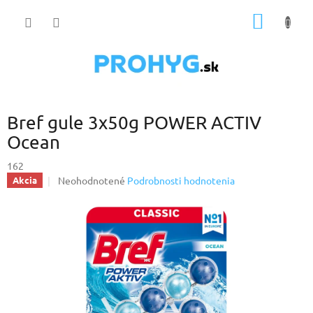
Prejsť
NÁKU
na
obsah
KOŠÍK
Bref gule 3x50g POWER ACTIV
Ocean
162
Priemerné
Neohodnotené
Podrobnosti hodnotenia
Akcia
hodnotenie
produktu
je
0,0
z
5
hviezdičiek.