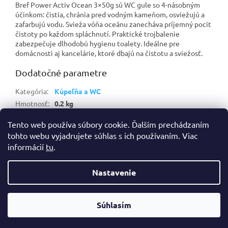
Bref Power Activ Ocean 3×50g sú WC gule so 4-násobným
účinkom: čistia, chránia pred vodným kameňom, osviežujú a
zafarbujú vodu. Svieža vôňa oceánu zanecháva príjemný pocit
čistoty po každom spláchnutí. Praktické trojbalenie
zabezpečuje dlhodobú hygienu toalety. Ideálne pre
domácnosti aj kancelárie, ktoré dbajú na čistotu a sviežosť.
Dodatočné parametre
Kategória
:
Kúpeľňa a WC
Hmotnosť
:
0.2 kg
EAN
:
9000100753401
Tento web používa súbory cookie. Ďalším prechádzaním
tohto webu vyjadrujete súhlas s ich používaním. Viac
Z
informácií
tu
.
á
Vytvoril Shoptet
p
Nastavenie
ä
t
Copyright 2026
Prohyg | Profi hygiéna a drogéria
. Všetky práva
i
Súhlasím
vyhradené.
Pridať do košíka
e