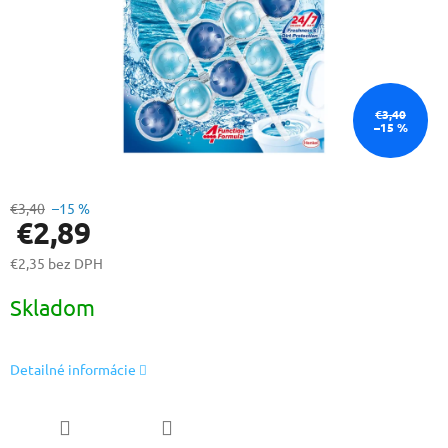
€3,40
–15 %
€3,40
–15 %
€2,89
€2,35 bez DPH
Jednotková
Skladom
cena:
Detailné informácie