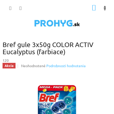
Prejsť
NÁKU
na
obsah
KOŠÍK
Bref gule 3x50g COLOR ACTIV
Eucalyptus (farbiace)
120
Priemerné
Neohodnotené
Podrobnosti hodnotenia
Akcia
hodnotenie
produktu
je
0,0
z
5
hviezdičiek.