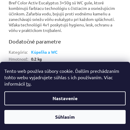
Bref Color Activ Eucalyptus 3×50g sú WC gule, ktoré
kombinujú farbiacu technológiu s čistiacim a osviežujúcim
účinkom. Zafarbia vodu, bojujú proti vodnému kameňu a
zanechávajú sviežu vôňu eukalyptu pri každom spláchnutí.
Vďaka technológii 4v1 poskytujú hygienu, lesk, ochranu a
vôňu v praktickom trojbalení.
Dodatočné parametre
Kategória
:
Kúpeľňa a WC
Hmotnosť
:
0.2 kg
EAN
:
9000101018066
Tento web používa súbory cookie. Ďalším prechádzaním
tohto webu vyjadrujete súhlas s ich používaním. Viac
Z
informácií
tu
.
á
Vytvoril Shoptet
p
Nastavenie
ä
t
Copyright 2026
Prohyg | Profi hygiéna a drogéria
. Všetky práva
i
Súhlasím
vyhradené.
Pridať do košíka
e