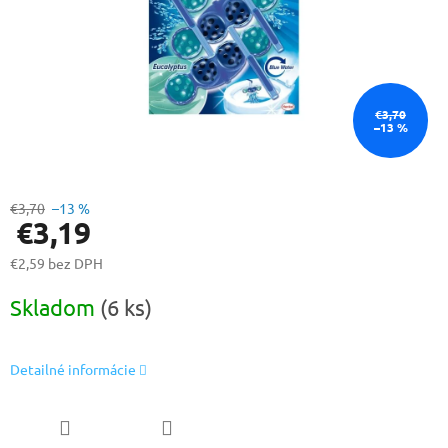
€3,70
–13 %
€3,70
–13 %
€3,19
€2,59 bez DPH
Jednotková
Skladom
(6 ks)
cena:
Detailné informácie